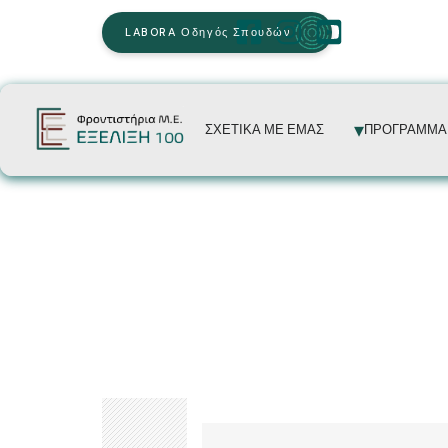
LABORA Οδηγός Σπουδών
ΣΧΕΤΙΚΑ ΜΕ ΕΜΑΣ
ΠΡΟΓΡΑΜΜΑ
ΜΑΘΗΤΕΣ
Βάσεις Σχολών