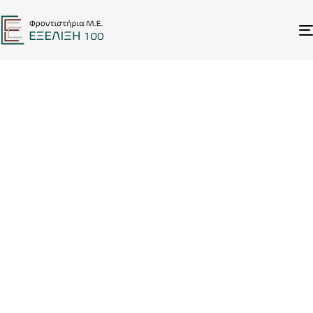
ΣΧΕΤΙΚΑ ΜΕ ΕΜΑΣ
ΤΑΞΕΙΣ
Στα Φροντιστήριά μας οι αίθουσες διδασκαλίας
δεν είναι απλά… «τάξεις». Είναι χώροι με
μοντέρνα-έξυπνη διακόσμηση και στοχευμένη
διαρρύθμιση, που εμπνέουν τους μαθητές, ενώ
παράλληλα εξυπηρετούν τους στόχους της
μαθητοκεντρικής διδασκαλίας.
ΦΥΣΙΚΗ ΤΑΞΗ: