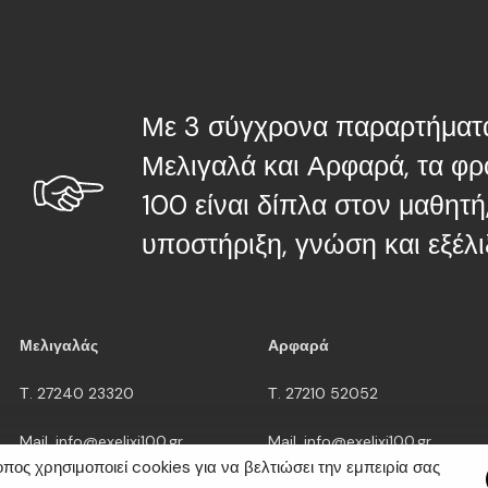
Με 3 σύγχρονα παραρτήματα
Μελιγαλά και Αρφαρά, τα φ
100 είναι δίπλα στον μαθητ
υποστήριξη, γνώση και εξέλι
Μελιγαλάς
Αρφαρά
Τ. 27240 23320
Τ. 27210 52052
Mail. info@exelixi100.gr
Mail. info@exelixi100.gr
οπος χρησιμοποιεί cookies για να βελτιώσει την εμπειρία σας