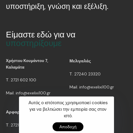
υποστήριξη, γνώση και εξέλιξη.
Είμαστε εδώ για να
υποστηρίξουμε
Χρήστου Κουμάντου 7,
Μελιγαλάς
Καλαμάτα
Τ. 27240 23320
Τ. 2721 602 100
Mail. info@exelixi100.gr
Mail. info@exelixi100.gr
Αυτός ο ιστότοπος χρησιμοποιεί cookies
για να βελτιώσει την εμπειρία σας στον
Χρήσιμα
Αρφαρά
ιστό.
ΟΡΟΙ ΧΡΗΣΗΣ
Τ. 27210 52052
Αποδοχή